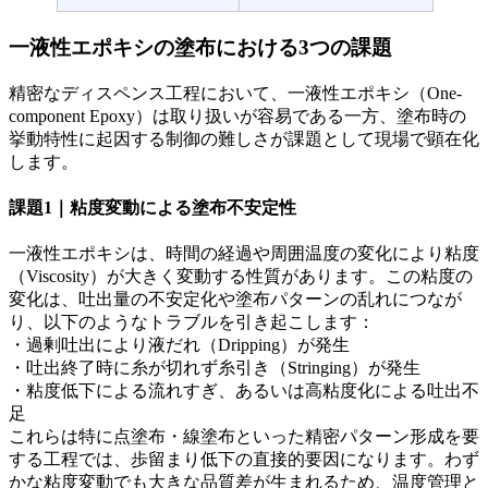
一液性エポキシの塗布における3つの課題
精密なディスペンス工程において、一液性エポキシ（One-
component Epoxy）は取り扱いが容易である一方、塗布時の
挙動特性に起因する制御の難しさが課題として現場で顕在化
します。
課題1｜粘度変動による塗布不安定性
一液性エポキシは、時間の経過や周囲温度の変化により粘度
（Viscosity）が大きく変動する性質があります。この粘度の
変化は、吐出量の不安定化や塗布パターンの乱れにつなが
り、以下のようなトラブルを引き起こします：
・過剰吐出により液だれ（Dripping）が発生
・吐出終了時に糸が切れず糸引き（Stringing）が発生
・粘度低下による流れすぎ、あるいは高粘度化による吐出不
足
これらは特に点塗布・線塗布といった精密パターン形成を要
する工程では、歩留まり低下の直接的要因になります。わず
かな粘度変動でも大きな品質差が生まれるため、温度管理と