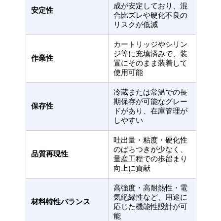
成が安定しており、混
安定性
合比ズレや硬化不良の
リスクが低減
カートリッジやシリン
ジ等に充填済みで、装
作業性
置にそのまま装着して
使用可能
冷蔵または常温での長
期保存が可能なグレー
保存性
ドがあり、在庫管理が
しやすい
吐出量・粘度・硬化性
のばらつきが少なく、
品質再現性
量産工程での歩留まり
向上に貢献
高強度・高耐熱性・電
気絶縁性など、用途に
材料特性バランス
応じた機能性設計が可
能