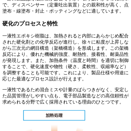
で、ディスペンサー（定量吐出装置）との親和性が高く、点
塗布・線塗布・封止・ポッティングなどに適しています。
硬化のプロセスと特性
一液性エポキシ樹脂は、加熱されると内部にあらかじめ配合
された硬化剤との化学反応が進行し、徐々に粘度が上昇しな
がら三次元の網目構造（架橋構造）を形成します。この架橋
反応により、優れた機械的強度、耐熱性、接着性、耐薬品性
が発現します。また、加熱条件（温度と時間）を適切に制御
することで、硬化速度や物性（硬さ、柔軟性、収縮率など）
を調整することも可能です。これにより、製品仕様や用途に
応じた最適なプロセス設計が行えます。
一液性であるため混合ミスや計量のばらつきがなく、安定し
た品質管理がしやすい点も、電子部品製造などの高信頼性が
求められる分野で広く採用されている理由のひとつです。