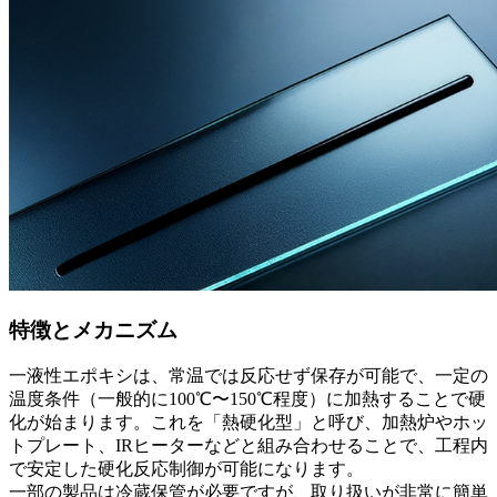
特徴とメカニズム
一液性エポキシは、常温では反応せず保存が可能で、一定の
温度条件（一般的に100℃〜150℃程度）に加熱することで硬
化が始まります。これを「熱硬化型」と呼び、加熱炉やホッ
トプレート、IRヒーターなどと組み合わせることで、工程内
で安定した硬化反応制御が可能になります。
一部の製品は冷蔵保管が必要ですが、取り扱いが非常に簡単