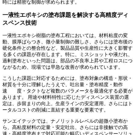
時には精密な制御が求められます。
一液性エポキシの塗布課題を解決する高精度ディ
スペンス技術
一液性エポキシ樹脂の塗布工程においては、材料粘度の変
動、膜厚ばらつき、微小量制御の難しさ、さらには塗布後の
硬化条件との整合性など、製品品質や生産性に大きく影響す
る多くの課題が存在します。特に、ミスショットや液だれ、
過剰塗布といった問題は、部品の不良率上昇や工程ロスにつ
ながるため、現場では早急な改善が求められています。
こうした課題に対応するためには、塗布対象の構造・形状・
材質を十分に理解したうえで、吐出量・塗布精度・動作
速 度・タクトなど複数のパラメータを最適化する必要が
あります。 用途や材料特性に応じたディスペンス装置の選
定は、歩留まりの向上、生産ラインの安定運用、さらにはト
ータルコストの削減に直結する重要な要素です。
サンエイテックでは、ナノリットルレベルの超微小塗布か
ら、高粘度材料の定量・安定吐出、さらには非接触での高
速・高精度塗布まで対応可能な幅広いディスペンサーソリュ