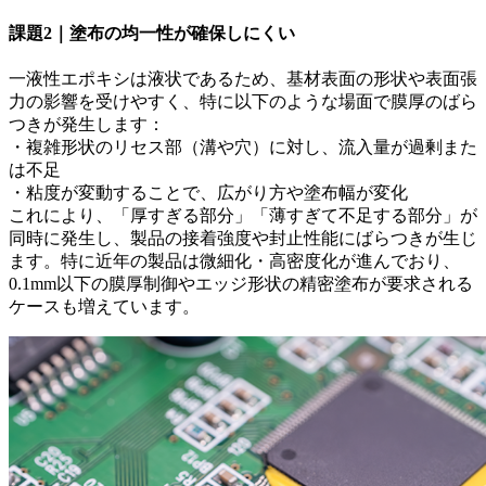
課題2｜塗布の均一性が確保しにくい
一液性エポキシは液状であるため、基材表面の形状や表面張
力の影響を受けやすく、特に以下のような場面で膜厚のばら
つきが発生します：
・複雑形状のリセス部（溝や穴）に対し、流入量が過剰また
は不足
・粘度が変動することで、広がり方や塗布幅が変化
これにより、「厚すぎる部分」「薄すぎて不足する部分」が
同時に発生し、製品の接着強度や封止性能にばらつきが生じ
ます。特に近年の製品は微細化・高密度化が進んでおり、
0.1mm以下の膜厚制御やエッジ形状の精密塗布が要求される
ケースも増えています。