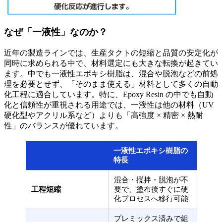
なぜ「一液性」なのか？
近年の製造ラインでは、生産タクトの短縮と品質の安定化が
同時に求められる中で、材料選定にも大きな転換が起きてい
ます。中でも一液性エポキシ樹脂は、混合や脱泡などの前処
理を必要とせず、「そのまま使える」材料として多くの自動
化工程に適合しています。特に、Epoxy Resin の中でも自動
化と信頼性が重視される用途では、一液性は他の材料（UV
硬化型やアクリル系など）よりも「高強度 × 精密 × 熱耐
性」のバランスが優れています。
一液性エポキシ樹脂の
特長
混合・撹拌・脱泡が不
工程短縮
要で、塗布後すぐに硬
化プロセスへ移行可能
プレミックス済みで組