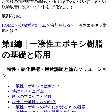
お客様の精密塗布の基礎から応用までわかりやすくまとめ、
現場改善に役立つヒントをご紹介します
液剤を知る
HOME
>
技術解説コラム
>
液剤を知る
> 一液性エポキシ樹
脂とは？
第1編｜一液性エポキシ樹脂
の基礎と応用
―特性・硬化機構・用途課題と塗布ソリューショ
ン
一液性エポキシとは何か？
特徴とメカニズム
硬化のプロセスと特性
なぜ「一液性」なのか？
一液性エポキシの塗布における3つの課題