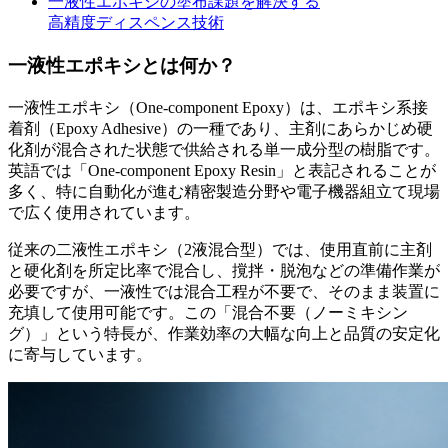
一液性エポキシの塗布課題を解決する
高精度ディスペンス技術
一液性エポキシとは何か？
一液性エポキシ（One-component Epoxy）は、エポキシ系接
着剤（Epoxy Adhesive）の一種であり、主剤にあらかじめ硬
化剤が混合された状態で供給される単一成分型の樹脂です。
英語では「One-component Epoxy Resin」と表記されることが
多く、特に自動化が進む精密製造分野や電子機器組立て現場
で広く使用されています。
従来の二液性エポキシ（2液混合型）では、使用直前に主剤
と硬化剤を所定比率で混合し、撹拌・脱泡などの準備作業が
必要ですが、一液性では混合工程が不要で、そのまま装置に
充填して使用可能です。この「混合不要（ノーミキシン
グ）」という特長が、作業効率の大幅な向上と品質の安定化
に寄与しています。