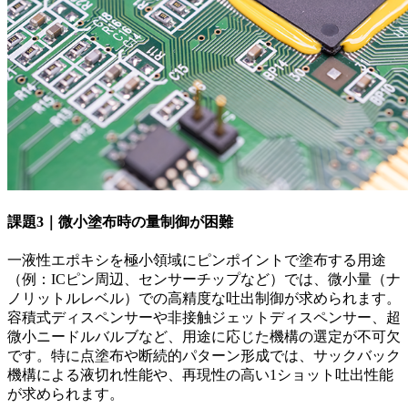
課題3｜微小塗布時の量制御が困難
一液性エポキシを極小領域にピンポイントで塗布する用途
（例：ICピン周辺、センサーチップなど）では、微小量（ナ
ノリットルレベル）での高精度な吐出制御が求められます。
容積式ディスペンサーや非接触ジェットディスペンサー、超
微小ニードルバルブなど、用途に応じた機構の選定が不可欠
です。特に点塗布や断続的パターン形成では、サックバック
機構による液切れ性能や、再現性の高い1ショット吐出性能
が求められます。