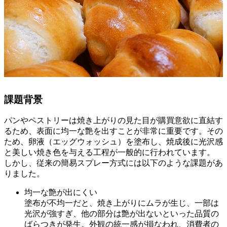
課題背景
パンやペストリーは焼き上がりの見た目が購買意欲に直結す
るため、表面に均一な艶を出すことが非常に重要です。その
ため、卵液（エッグウォッシュ）を塗布し、焼成後に光沢感
と美しい焼き色を与える工程が一般的に行われています。
しかし、従来の簡易スプレー方式には以下のような課題があ
りました。
均一な艶が出にくい
塗布が不均一だと、焼き上がりにムラが生じ、一部は
光沢が強すぎ、他の部分は艶が出ないといった品質の
ばらつきが発生。外観の統一感が損なわれ、消費者の