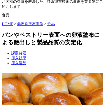
お客様の課題を解決した、精密塗布技術の事例を業界別にご
紹介します
食品
HOME
>
業界別塗布事例
>
食品
パンやペストリー表面への卵液塗布に
よる艶出しと製品品質の安定化
課題背景
導入効果
導入製品