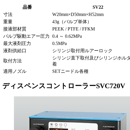
品番
SV22
寸法
W20mm×D50mm×H52mm
重量
43g（バルブ単体）
接液部材質
PEEK / PTFE / FFKM
バルブ駆動エアー圧力
0.4 ～ 0.62MPa
最大液剤圧力
0.5MPa
液剤供給口
シリンジ取付用ルアーロック
シリンジ直下取付及びシリンジホル
取付方法
着
適用ノズル
SETニードル各種
ディスペンスコントローラーSVC720V